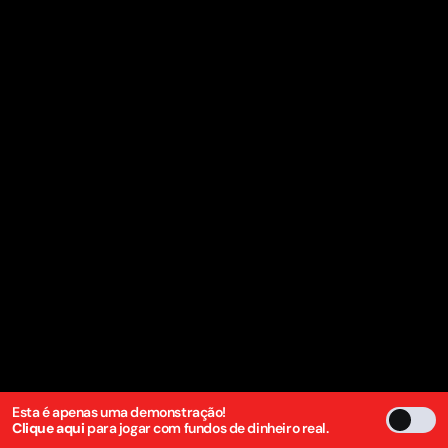
Esta é apenas uma demonstração!
Clique aqui
para jogar com fundos de dinheiro real.