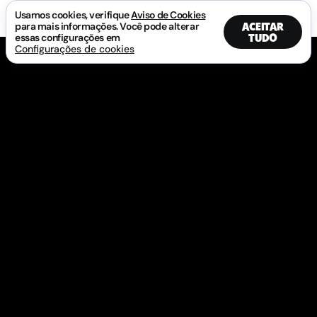
Usamos cookies, verifique
Aviso de Cookies
ACEITAR
para mais informações. Você pode alterar
TUDO
essas configurações em
Configurações de cookies