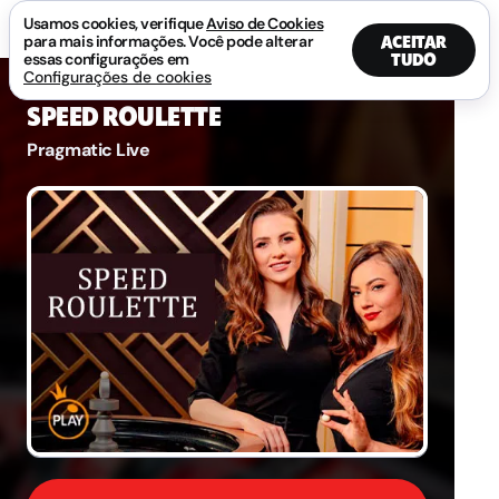
Usamos cookies, verifique
Aviso de Cookies
ACEITAR
para mais informações. Você pode alterar
TUDO
essas configurações em
Configurações de cookies
SPEED ROULETTE
Pragmatic Live