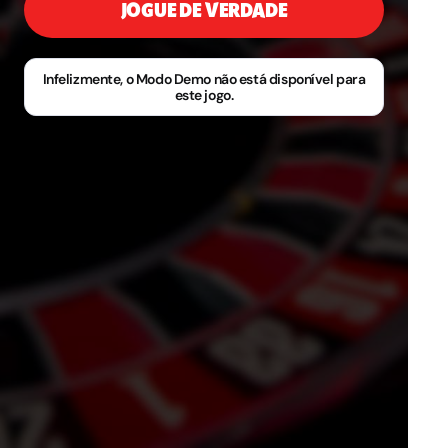
JOGUE DE VERDADE
Infelizmente, o Modo Demo não está disponível para
este jogo.