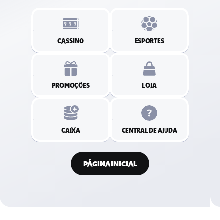
CASSINO
ESPORTES
PROMOÇÕES
LOJA
CAIXA
CENTRAL DE AJUDA
PÁGINA INICIAL