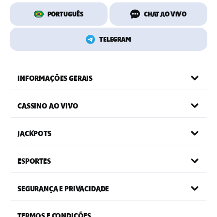
PORTUGUÊS
CHAT AO VIVO
TELEGRAM
INFORMAÇÕES GERAIS
CASSINO AO VIVO
JACKPOTS
ESPORTES
SEGURANÇA E PRIVACIDADE
TERMOS E CONDIÇÕES