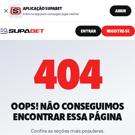
APLICAÇÃO SUPABET
ABRIR
Entre no app para conseguir jogar melhor
ENTRAR
REGISTRE-SE
404
OOPS! NÃO CONSEGUIMOS
ENCONTRAR ESSA PÁGINA
Confira as seções mais populares.