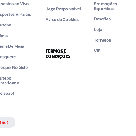
postas ao Vivo
Promoções
Esportivas
Jogo Responsável
sportes Virtuais
Desafios
Aviso de Cookies
utebol
Loja
énis
Torneios
énis De Mesa
VIP
TERMOS E
CONDIÇÕES
asquete
óquei No Gelo
utebol
mericano
eisebol
ais