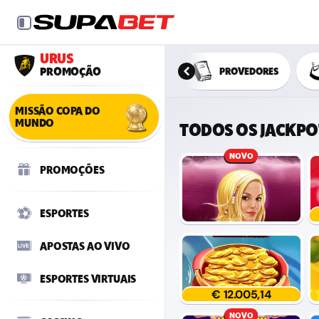
URUS
PROMOÇÃO
PROVEDORES
MISSÃO COPA DO
MUNDO
TODOS OS JACKPO
NOVO
PROMOÇÕES
ESPORTES
APOSTAS AO VIVO
ESPORTES VIRTUAIS
€ 12.005,14
NOVO