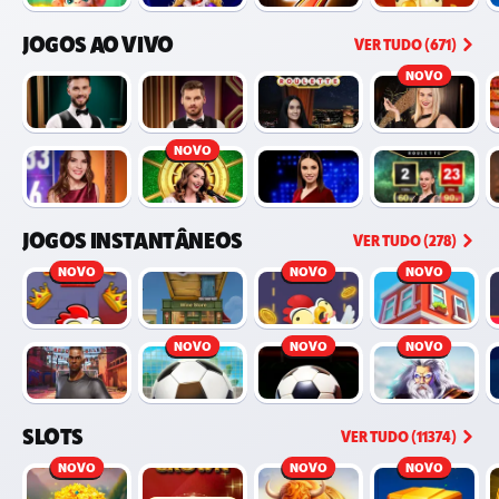
JOGOS AO VIVO
VER TUDO (671)
NOVO
NOVO
JOGOS INSTANTÂNEOS
VER TUDO (278)
NOVO
NOVO
NOVO
NOVO
NOVO
NOVO
SLOTS
VER TUDO (11374)
NOVO
NOVO
NOVO