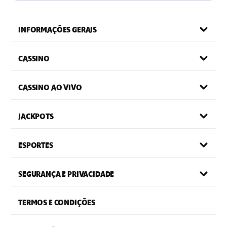
INFORMAÇÕES GERAIS
CASSINO
CASSINO AO VIVO
JACKPOTS
ESPORTES
SEGURANÇA E PRIVACIDADE
TERMOS E CONDIÇÕES