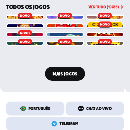
TODOS OS JOGOS
VER TUDO (13765)
NOVO
NOVO
NOVO
€ 72.944,03
NOVO
NOVO
NOVO
NOVO
NOVO
NOVO
NOVO
NOVO
DROPS & WINS
NOVO
NOVO
MAIS JOGOS
NOVO
DROPS & WINS
NOVO
PORTUGUÊS
CHAT AO VIVO
TELEGRAM